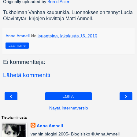
Originally uploaded by
Brin d'Acier
Tukholman Vanhaa kaupunkia. Luonnoksen on tehnyt Lucia
Olavintytär -kirjojen kuvittaja Matti Amnell.
Anna Amnell
klo
lauantaina, lokakuuta 16, 2010
Jaa muille
Ei kommentteja:
Lähetä kommentti
‹
›
Etusivu
Näytä internetversio
Tietoja minusta
Anna Amnell
vanhin blogini 2005- Blogisisko ® Anna Amnell